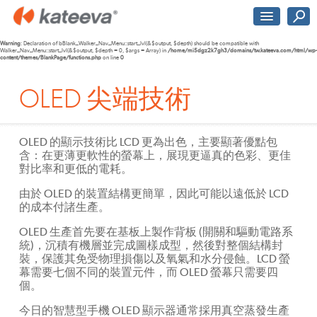
Warning
: Declaration of bBlank_Walker_Nav_Menu::start_lvl(&$output, $depth) should be compatible with
Walker_Nav_Menu::start_lvl(&$output, $depth = 0, $args = Array) in
/home/mi5dgz2k7gh3/domains/tw.kateeva.com/html/wp-
content/themes/BlankPage/functions.php
on line
0
OLED 尖端技術
OLED 的顯示技術比 LCD 更為出色，主要顯著優點包
含：在更薄更軟性的螢幕上，展現更逼真的色彩、更佳
對比率和更低的電耗。
由於 OLED 的裝置結構更簡單，因此可能以遠低於 LCD
的成本付諸生產。
OLED 生產首先要在基板上製作背板 (開關和驅動電路系
統)，沉積有機層並完成圖樣成型，然後對整個結構封
裝，保護其免受物理損傷以及氧氣和水分侵蝕。LCD 螢
幕需要七個不同的裝置元件，而 OLED 螢幕只需要四
個。
今日的智慧型手機 OLED 顯示器通常採用真空蒸發生產