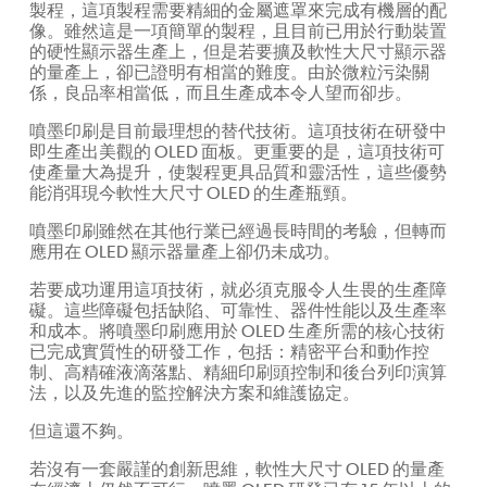
製程，這項製程需要精細的金屬遮罩來完成有機層的配
像。雖然這是一項簡單的製程，且目前已用於行動裝置
的硬性顯示器生產上，但是若要擴及軟性大尺寸顯示器
的量產上，卻已證明有相當的難度。由於微粒污染關
係，良品率相當低，而且生產成本令人望而卻步。
噴墨印刷是目前最理想的替代技術。這項技術在研發中
即生產出美觀的 OLED 面板。更重要的是，這項技術可
使產量大為提升，使製程更具品質和靈活性，這些優勢
能消弭現今軟性大尺寸 OLED 的生產瓶頸。
噴墨印刷雖然在其他行業已經過長時間的考驗，但轉而
應用在 OLED 顯示器量產上卻仍未成功。
若要成功運用這項技術，就必須克服令人生畏的生產障
礙。這些障礙包括缺陷、可靠性、器件性能以及生產率
和成本。將噴墨印刷應用於 OLED 生產所需的核心技術
已完成實質性的研發工作，包括：精密平台和動作控
制、高精確液滴落點、精細印刷頭控制和後台列印演算
法，以及先進的監控解決方案和維護協定。
但這還不夠。
若沒有一套嚴謹的創新思維，軟性大尺寸 OLED 的量產